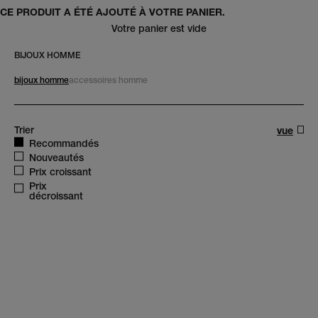
CE PRODUIT A ÉTÉ AJOUTÉ À VOTRE PANIER.
Votre panier est vide
BIJOUX HOMME
bijoux homme
accessoires homme
trier
Trier
vue
Recommandés
Nouveautés
Prix croissant
Prix
décroissant