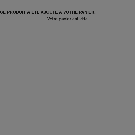
CE PRODUIT A ÉTÉ AJOUTÉ À VOTRE PANIER.
Votre panier est vide
pre-fall 26' femme
pre-fall 26' homme
pre-fall 26'