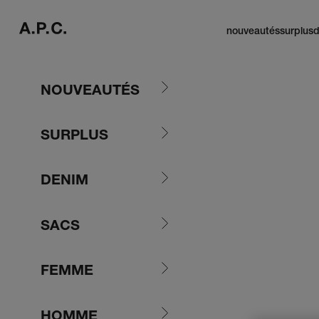
Passer au contenu
A.P.C. Paris
nouveautés
surplus
d
NOUVEAUTÉS
SURPLUS
DENIM
SACS
FEMME
HOMME