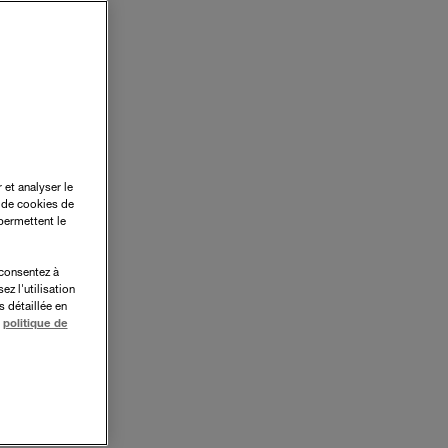
 et analyser le
n de cookies de
permettent le
 consentez à
ez l'utilisation
 détaillée en
politique de