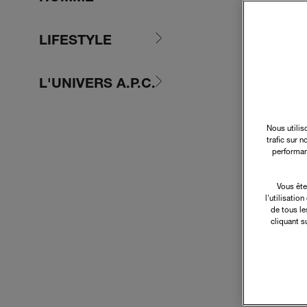
LIFESTYLE
L'UNIVERS A.P.C.
Nous utilis
trafic sur 
performan
Vous ête
l'utilisatio
de tous le
cliquant s