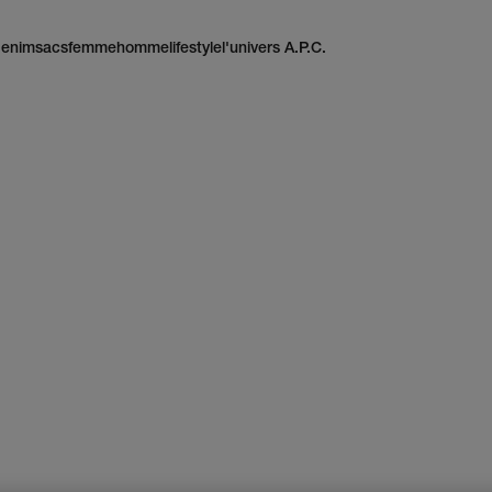
enim
sacs
femme
homme
lifestyle
l'univers A.P.C.