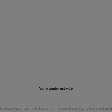
Votre panier est vide
irts homme
pantalons & shorts homme
pulls & cardigans homme
chemi