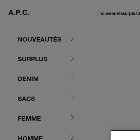
Passer au contenu
A.P.C. Paris
nouveautés
surplus
d
NOUVEAUTÉS
SURPLUS
DENIM
SACS
FEMME
HOMME