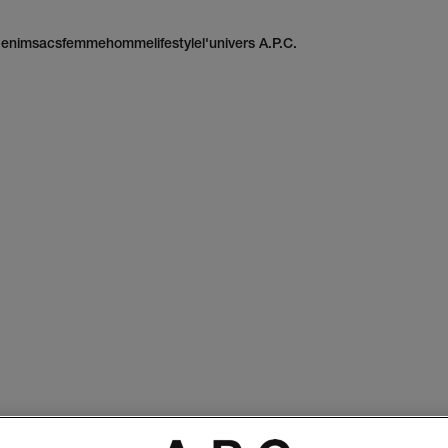
enim
sacs
femme
homme
lifestyle
l'univers A.P.C.