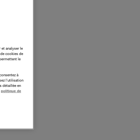
 et analyser le
n de cookies de
permettent le
 consentez à
ez l'utilisation
 détaillée en
politique de