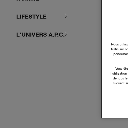
LIFESTYLE
L'UNIVERS A.P.C.
Nous utilis
trafic sur 
performan
Vous ête
l'utilisatio
de tous le
cliquant s